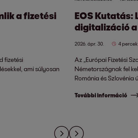
ik a fizetési
EOS Kutatás: 
digitalizáció 
2026. ápr. 30.
4 percek
 fizetési
Az „Európai Fizetési Sz
lésekkel, ami súlyosan
Németországnak fel kel
Románia és Szlovénia út
További információ