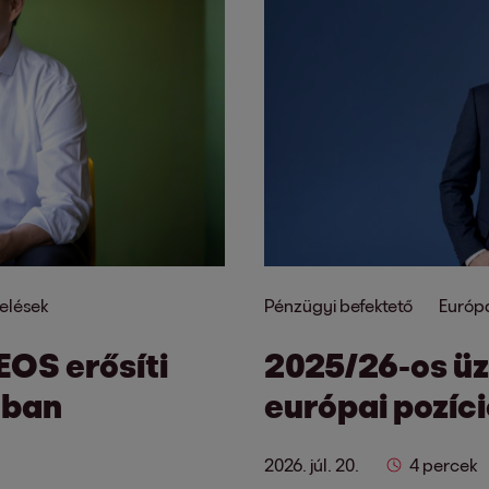
elések
Pénzügyi befektető
Európ
EOS erősíti
2025/26-os üzl
ában
európai pozíci
2026. júl. 20.
4 percek