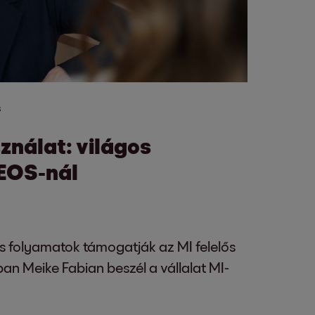
s
ználat: világos
 EOS-nál
s folyamatok támogatják az MI felelős
ban Meike Fabian beszél a vállalat MI-