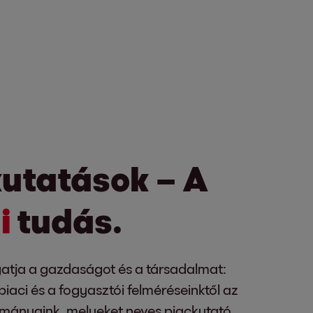
utatások – A
i
tudás.
gatja a gazdaságot és a társadalmat:
 piaci és a fogyasztói felméréseinktől az
lmányaink, melyeket neves piackutató