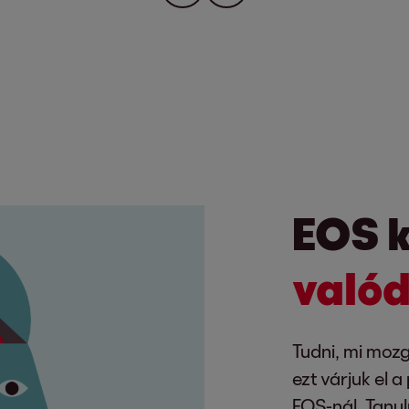
EOS k
valód
Tudni, mi moz
ezt várjuk el a
EOS-nál. Tanu