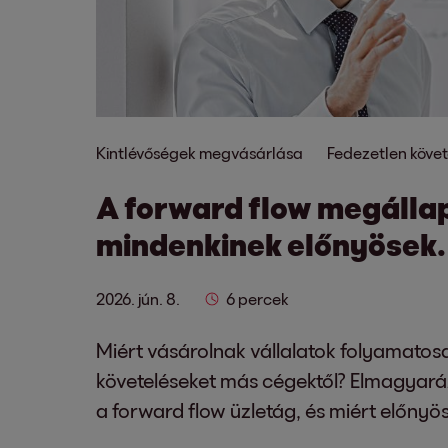
Kintlévőségek megvásárlása
Fedezetlen követ
A forward flow megáll
mindenkinek előnyösek.
2026. jún. 8.
6 percek
Miért vásárolnak vállalatok folyamatosa
követeléseket más cégektől? Elmagyar
a forward flow üzletág, és miért előny