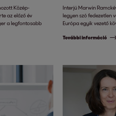
hozott Közép-
Interjú Marwin Ramckév
rte az előző év
legyen szó fedezetlen v
yer a legfontosabb
Európa egyik vezető köv
További információ