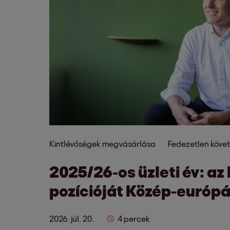
Kintlévőségek megvásárlása
Fedezetlen követ
2025/26-os üzleti év: az 
pozícióját Közép-európ
2026. júl. 20.
4 percek