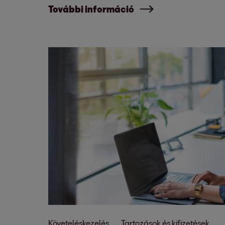
További információ
Követeléskezelés
Tartozások és kifizetések