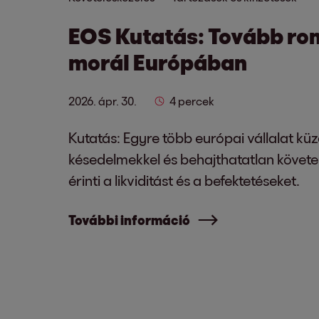
EOS Kutatás: Tovább roml
morál Európában
2026. ápr. 30.
4 percek
Kutatás: Egyre több európai vállalat küzd
késedelmekkel és behajthatatlan követe
érinti a likviditást és a befektetéseket.
További információ