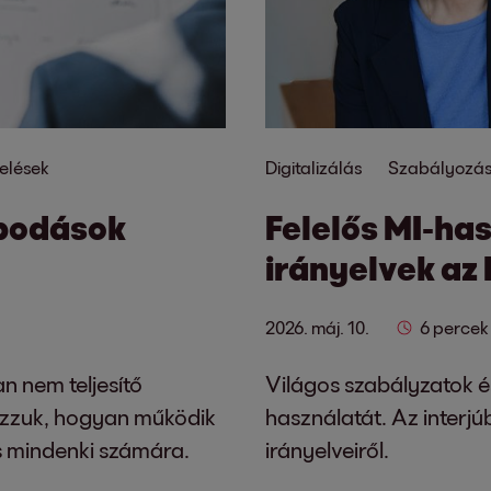
elések
Digitalizálás
Szabályozá
apodások
Felelős MI-has
irányelvek az
2026. máj. 10.
6 percek
n nem teljesítő
Világos szabályzatok é
ázzuk, hogyan működik
használatát. Az interjú
ös mindenki számára.
irányelveiről.