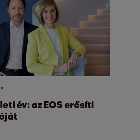
ai
eti év: az EOS erősíti
óját