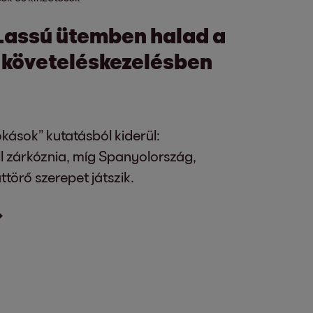
Lassú ütemben halad a
a követeléskezelésben
okások” kutatásból kiderül:
l zárkóznia, míg Spanyolország,
törő szerepet játszik.