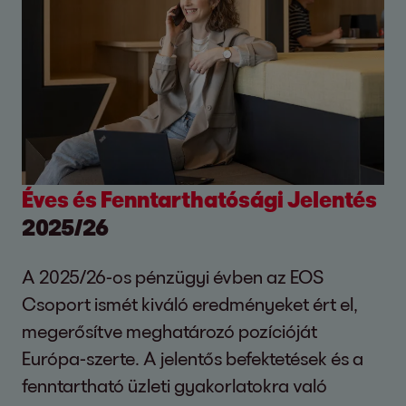
Éves és Fenntarthatósági Jelentés
2025/26
A 2025/26-os pénzügyi évben az EOS
Csoport ismét kiváló eredményeket ért el,
megerősítve meghatározó pozícióját
Európa-szerte. A jelentős befektetések és a
fenntartható üzleti gyakorlatokra való