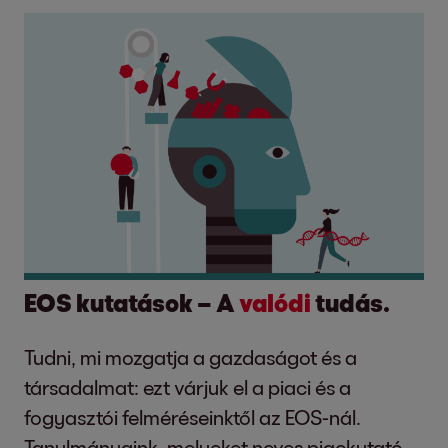
EOS kutatások – A
valódi
tudás.
Tudni, mi mozgatja a gazdaságot és a
társadalmat: ezt várjuk el a piaci és a
fogyasztói felméréseinktől az EOS-nál.
Tanulmányaink, melyeket neves piackutató