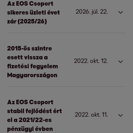
Az EOS Csoport
2026. júl. 22.
sikeres üzleti évet
zár (2025/26)
Jelentős beruházások és
2015-ös szintre
működési kiválóság:
az EOS
esett vissza a
2022. okt. 12.
Csoport sikeres üzleti évet zár
fizetési fegyelem
Magyarországon
Hamburg, 2026. július 22.
2015-ös szintre esett vissza a fizetési
Az EOS Consolidated 464,0 millió euróra
fegyelem Magyarországon
Az EOS Csoport
növeli eredményét (EBITDA).
stabil fejlődést ért
Budapest, 2022. október 5.
2022. okt. 11.
Az 1 milliárd eurós, követelésportfóliókba
el a 2021/22-es
irányuló jelentős beruházások ösztönzik
pénzügyi évben
2019-ig javuló tendencia után a
a növekedést.