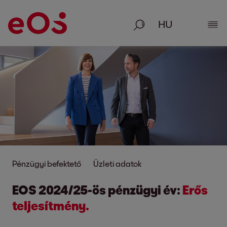
Keresés
Rész
Pénzügyi befektető
Üzleti adatok
EOS 2024/25-ös pénzügyi év:
Erős
teljesítmény.