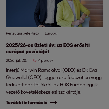
Pénzügyi befektető
Európai
2025/26-os üzleti év: az EOS erősíti
európai pozícióját
2026. júl. 20.
4 percek
Interjú Marwin Ramckéval (CEO) és Dr. Eva
Griewellel (CFO): legyen szó fedezetlen vagy
fedezett portfóliókról, az EOS Európa egyik
vezető követeléskezelési szakértője.
További információ