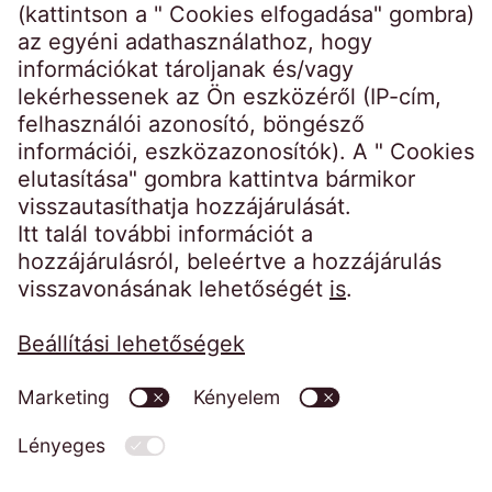
Kezdőoldal
Impresszum
Weboldal adatkezelési tájékoztatója
Magatartási kódexek
Visszaélés bejelentő rendszer
EOS Faktor Zrt. MNB határozatok