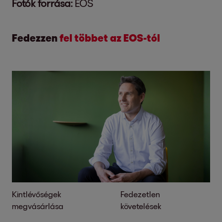
Fotók forrása:
EOS
Fedezzen
fel többet az EOS-tól
Kintlévőségek
Fedezetlen
megvásárlása
követelések