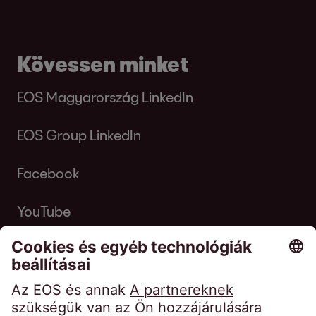
Kövessen minket
EOS Magyarország LinkedIn
EOS Group LinkedIn
Facebook
YouTube