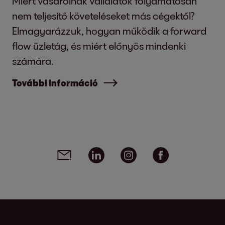
Miért vásárolnak vállalatok folyamatosan
nem teljesítő követeléseket más cégektől?
Elmagyarázzuk, hogyan működik a forward
flow üzletág, és miért előnyös mindenki
számára.
További információ
Social media links - share article
Email
Linkedin
Instagram
Facebook