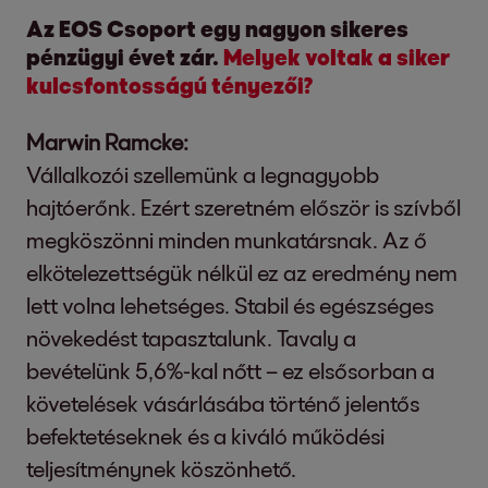
Az EOS Csoport egy nagyon sikeres
pénzügyi évet zár.
Melyek voltak a siker
kulcsfontosságú tényezői?
Marwin Ramcke:
Vállalkozói szellemünk a legnagyobb
hajtóerőnk. Ezért szeretném először is szívből
megköszönni minden munkatársnak. Az ő
elkötelezettségük nélkül ez az eredmény nem
lett volna lehetséges. Stabil és egészséges
növekedést tapasztalunk. Tavaly a
bevételünk 5,6%-kal nőtt – ez elsősorban a
követelések vásárlásába történő jelentős
befektetéseknek és a kiváló működési
teljesítménynek köszönhető.