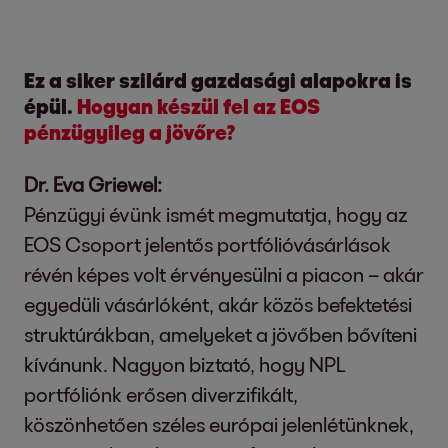
Ez a siker szilárd gazdasági alapokra is
épül.
Hogyan készül fel az EOS
pénzügyileg a jövőre?
Dr. Eva Griewel:
Pénzügyi évünk ismét megmutatja, hogy az
EOS Csoport jelentős portfólióvásárlások
révén képes volt érvényesülni a piacon – akár
egyedüli vásárlóként, akár közös befektetési
struktúrákban, amelyeket a jövőben bővíteni
kívánunk. Nagyon biztató, hogy NPL
portfóliónk erősen diverzifikált,
köszönhetően széles európai jelenlétünknek,