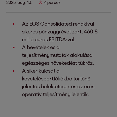
2025. aug. 13.
4 percek
Az EOS Consolidated rendkívül
sikeres pénzügyi évet zárt, 460,8
millió eurós EBITDA-val.
A bevételek és a
teljesítménymutatók alakulása
egészséges növekedést tükröz.
A siker kulcsát a
követelésportfóliókba történő
jelentős befektetések és az erős
operatív teljesítmény jelentik.