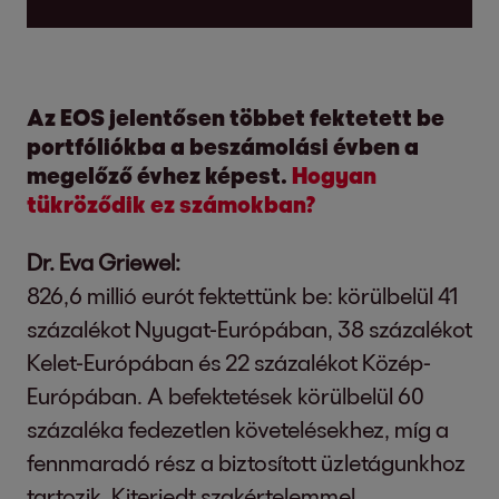
Az EOS jelentősen többet fektetett be
portfóliókba a beszámolási évben a
megelőző évhez képest.
Hogyan
tükröződik ez számokban?
Dr. Eva Griewel:
826,6 millió eurót fektettünk be: körülbelül 41
százalékot Nyugat-Európában, 38 százalékot
Kelet-Európában és 22 százalékot Közép-
Európában. A befektetések körülbelül 60
százaléka fedezetlen követelésekhez, míg a
fennmaradó rész a biztosított üzletágunkhoz
tartozik. Kiterjedt szakértelemmel