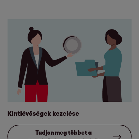
Kintlévőségek kezelése
Tudjon meg többet a