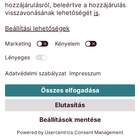
Kezdőoldal
Impresszum
Weboldal adatkezelési tájékoztatója
Magatartási kódexek
Visszaélés bejelentő rendszer
EOS Faktor Zrt. MNB határozatok
EOS KSI Adatkezelési tájékoztató