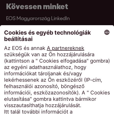
Kövessen minket
EOS Magyarország LinkedIn
EOS Group LinkedIn
Facebook
YouTube