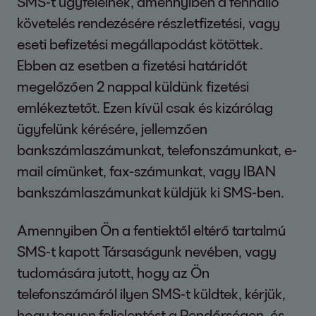
SMS-t ügyfeleinek, amennyiben a fennálló
követelés rendezésére részletfizetési, vagy
eseti befizetési megállapodást kötöttek.
Ebben az esetben a fizetési határidőt
megelőzően 2 nappal küldünk fizetési
emlékeztetőt. Ezen kívül csak és kizárólag
ügyfelünk kérésére, jellemzően
bankszámlaszámunkat, telefonszámunkat, e-
mail címünket, fax-számunkat, vagy IBAN
bankszámlaszámunkat küldjük ki SMS-ben.
Amennyiben Ön a fentiektől eltérő tartalmú
SMS-t kapott Társaságunk nevében, vagy
tudomására jutott, hogy az Ön
telefonszámáról ilyen SMS-t küldtek, kérjük,
hogy tegyen feljelentést a Rendőrségen, és