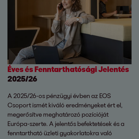
Éves és Fenntarthatósági Jelentés
2025/26
A 2025/26-os pénzügyi évben az EOS
Csoport ismét kiváló eredményeket ért el,
megerősítve meghatározó pozícióját
Európa-szerte. A jelentős befektetések és a
fenntartható üzleti gyakorlatokra való