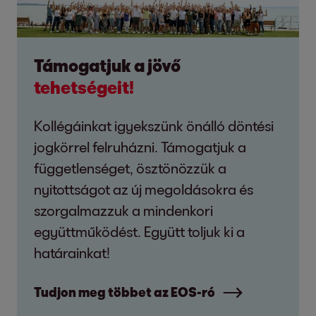
Támogatjuk a jövő
tehetségeit!
Kollégáinkat igyekszünk önálló döntési
jogkörrel felruházni. Támogatjuk a
függetlenséget, ösztönözzük a
nyitottságot az új megoldásokra és
szorgalmazzuk a mindenkori
együttműködést. Együtt toljuk ki a
határainkat!
Tudjon meg többet az EOS-ró