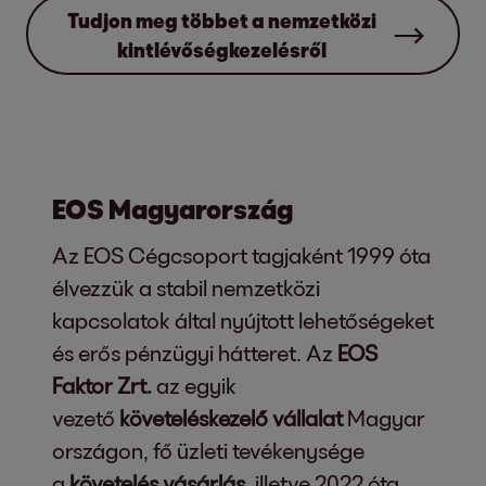
Tudjon meg többet a nemzetközi
kintlévőségkezelésről
EOS Magyarország
Az EOS Cégcsoport tagjaként 1999 óta
élvezzük a stabil nemzetközi
kapcsolatok által nyújtott lehetőségeket
és erős pénzügyi hátteret. Az
EOS
Faktor Zrt.
az egyik
vezető
követeléskezelő vállalat
Magyar
országon, fő üzleti tevékenysége
a
követelés vásárlás
, illetve 2022 óta