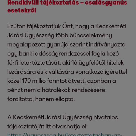
Rendkívüli tájékoztatás – csalásgyanús
esetekről
Ezúton tájékoztatjuk Önt, hogy a Kecskeméti
Járási Ügyészség több bűncselekmény
megalapozott gyanúja szerint indítványozta
egy banki adósságrendezéssel foglalkozó
férfi letartóztatását, aki 16 ügyfelétől hitelek
lezárására és kiváltására vonatkozó ígérettel
közel 170 millió forintot átvett, azonban a
pénzt nem a hátralékok rendezésére
fordította, hanem ellopta.
A Kecskeméti Járási Ügyészség hivatalos
tájékoztatóját itt olvashatja el:
https://ugyeszseg.hu/letartoztatasban-az-