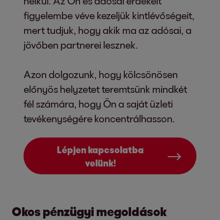
nélkül. Az Ön és adósai érdekeit
figyelembe véve kezeljük kintlévőségeit,
mert tudjuk, hogy akik ma az adósai, a
jövőben partnerei lesznek.
Azon dolgozunk, hogy kölcsönösen
előnyös helyzetet teremtsünk mindkét
fél számára, hogy Ön a saját üzleti
tevékenységére koncentrálhasson.
Lépjen kapcsolatba
velünk!
Okos pénzügyi megoldások