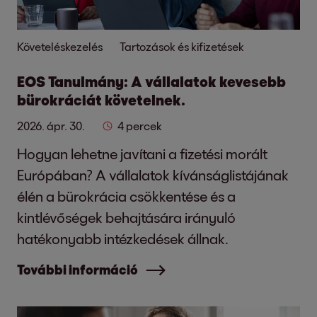
Követeléskezelés
Tartozások és kifizetések
EOS Tanulmány: A vállalatok kevesebb
bürokráciát követelnek.
2026. ápr. 30.
4 percek
Hogyan lehetne javítani a fizetési morált
Európában? A vállalatok kívánságlistájának
élén a bürokrácia csökkentése és a
kintlévőségek behajtására irányuló
hatékonyabb intézkedések állnak.
További információ