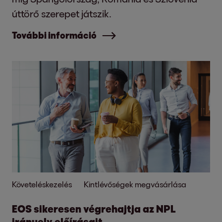
úttörő szerepet játszik.
További információ
Követeléskezelés
Kintlévőségek megvásárlása
EOS sikeresen végrehajtja az NPL
irányelv előírásait.