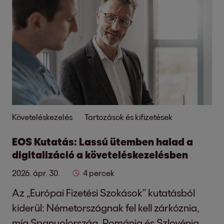
Követeléskezelés
Tartozások és kifizetések
EOS Kutatás: Lassú ütemben halad a
digitalizáció a követeléskezelésben
2026. ápr. 30.
4 percek
Az „Európai Fizetési Szokások” kutatásból
kiderül: Németországnak fel kell zárkóznia,
míg Spanyolország, Románia és Szlovénia