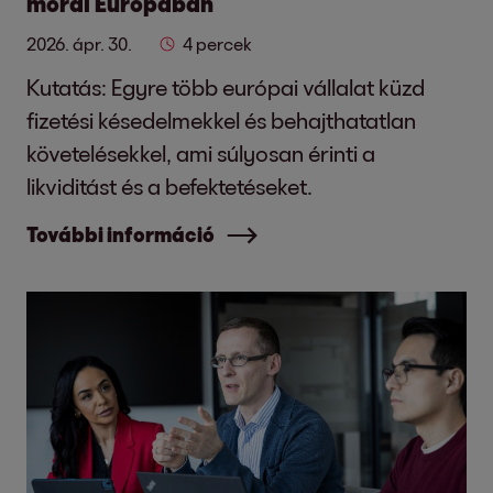
morál Európában
2026. ápr. 30.
4 percek
Kutatás: Egyre több európai vállalat küzd
fizetési késedelmekkel és behajthatatlan
követelésekkel, ami súlyosan érinti a
likviditást és a befektetéseket.
További információ