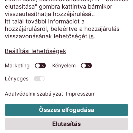
Kezdőoldal
Impresszum
Weboldal adatkezelési tájékoztatója
Magatartási kódexek
Visszaélés bejelentő rendszer
EOS Faktor Zrt. MNB határozatok
EOS KSI Adatkezelési tájékoztató
EOS Faktor Adatkezelési tájékoztató
Adatkezelési harmadik személynek