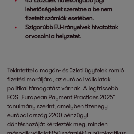
43 százalék hatékonyabb jogi
lehetőségeket szeretne a be nem
fizetett számlák esetében.
Szigorúbb EU-irányelvek hivatottak
orvosolni a helyzetet.
Tekintettel a magán- és üzleti ügyfelek romló
fizetési moráljára, az európai vállalatok
politikai támogatást várnak. A legfrissebb
EOS „European Payment Practices 2025"
tanulmány szerint, amelyben tizenegy
európai ország 2200 pénzügyi
döntéshozóját kérdezték meg, minden
második vállalat (50 százalék) a bürokratikus