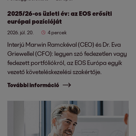
2025/26-os üzleti év: az EOS erősíti
európai pozícióját
2026. júl. 20.
4 percek
Interjú Marwin Ramckéval (CEO) és Dr. Eva
Griewellel (CFO): legyen szó fedezetlen vagy
fedezett portfóliókról, az EOS Európa egyik
vezető követeléskezelési szakértője.
További információ