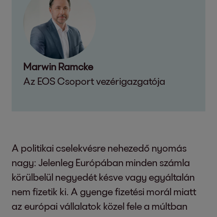
Marwin Ramcke
Az EOS Csoport vezérigazgatója
A politikai cselekvésre nehezedő nyomás
nagy: Jelenleg Európában minden számla
körülbelül negyedét késve vagy egyáltalán
nem fizetik ki. A gyenge fizetési morál miatt
az európai vállalatok közel fele a múltban