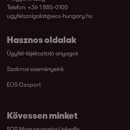
Telefon:
+36 1 885-0100
ugyfelszolgalat@eos-hungary.hu
Hasznos oldalak
Ügyfél-tájékoztató anyagok
Szakmai eseményeink
EOS Csoport
Kövessen minket
EOS Magyarország LinkedIn