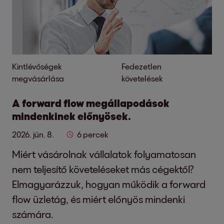
Kintlévőségek
Fedezetlen
megvásárlása
követelések
A forward flow megállapodások
mindenkinek előnyösek.
2026. jún. 8.
6 percek
Miért vásárolnak vállalatok folyamatosan
nem teljesítő követeléseket más cégektől?
Elmagyarázzuk, hogyan működik a forward
flow üzletág, és miért előnyös mindenki
számára.