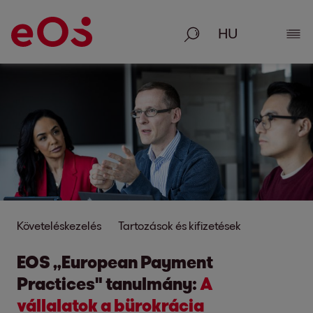
Keresés
Rész
Követeléskezelés
Tartozások és kifizetések
EOS „European Payment
Practices" tanulmány:
A
vállalatok a bürokrácia