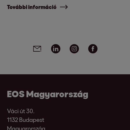
További információ
Social media links - share article
Email
Linkedin
Instagram
Facebook
EOS Magyarország
Váci út 30.
1132 Budapest
Magyarország