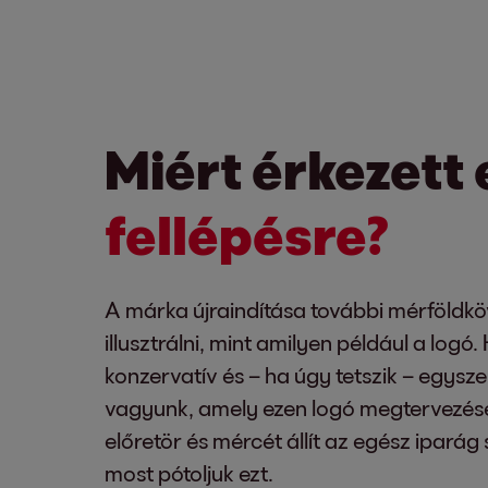
Miért érkezett 
fellépésre?
A márka újraindítása további mérföldk
illusztrálni, mint amilyen például a log
konzervatív és – ha úgy tetszik – egys
vagyunk, amely ezen logó megtervezések
előretör és mércét állít az egész iparág
most pótoljuk ezt.