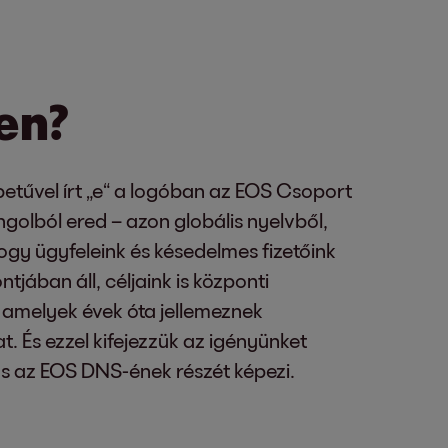
en?
sbetűvel írt „e“ a logóban az EOS Csoport
golból ered – azon globális nyelvből,
ogy ügyfeleink és késedelmes fizetőink
ában áll, céljaink is központi
, amelyek évek óta jellemeznek
at. És ezzel kifejezzük az igényünket
ás az EOS DNS-ének részét képezi.