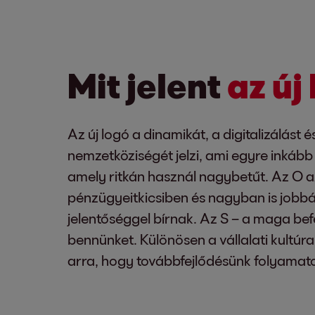
Mit jelent
az új
Az új logó a dinamikát, a digitalizálást
nemzetköziségét jelzi, ami egyre inkább
amely ritkán használ nagybetűt. Az O az
pénzügyeitkicsiben és nagyban is jobbá 
jelentőséggel bírnak. Az S – a maga bef
bennünket. Különösen a vállalati kultúra 
arra, hogy továbbfejlődésünk folyamato