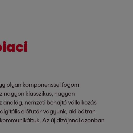
piaci
 egy olyan komponenssel fogom
 az nagyon klasszikus, nagyon
 analóg, nemzeti behajtó vállalkozás
gitális előfutár vagyunk, aki bátran
em kommunikáltuk. Az új dizájnnal azonban