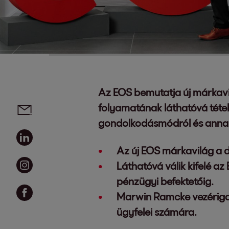
Az EOS bemutatja új márkavil
Social media links - share article
Email
folyamatának láthatóvá téte
gondolkodásmódról és annak 
Linkedin
Az új EOS márkavilág a di
Instagram
Láthatóvá válik kifelé az
pénzügyi befektetőig.
Facebook
Marwin Ramcke vezérigazga
ügyfelei számára.