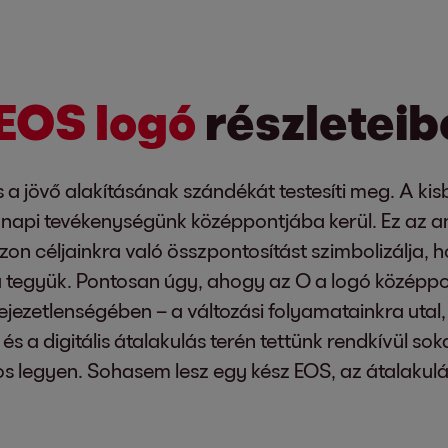
 EOS logó
részleteib
 és a jövő alakításának szándékát testesíti meg. A ki
 napi tevékenységünk középpontjába kerül. Ez az an
on céljainkra való összpontosítást szimbolizálja, h
tegyük. Pontosan úgy, ahogy az O a logó középpontj
ejezetlenségében – a változási folyamatainkra utal
és a digitális átalakulás terén tettünk rendkívül sok
s legyen. Sohasem lesz egy kész EOS, az átalakul