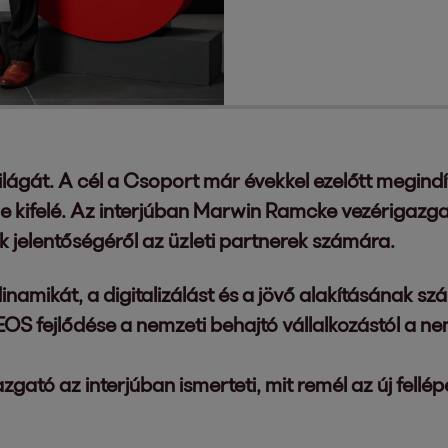
ágát. A cél a Csoport már évekkel ezelőtt megindít
le kifelé. Az interjúban Marwin Ramcke vezérigazg
jelentőségéről az üzleti partnerek számára.
namikát, a digitalizálást és a jövő alakításának szá
 EOS fejlődése a nemzeti behajtó vállalkozástól a n
tó az interjúban ismerteti, mit remél az új fellépé