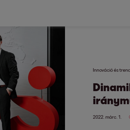
Innováció és tren
Dinamik
iránym
2022. márc. 1.