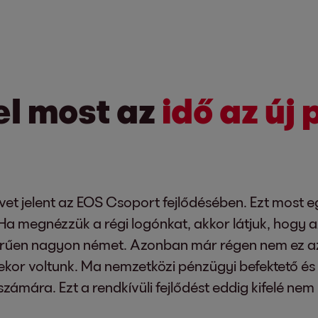
el most az
idő az új 
övet jelent az EOS Csoport fejlődésében. Ezt most
ó. Ha megnézzük a régi logónkat, akkor látjuk, hogy
zerűen nagyon német. Azonban már régen nem ez az
or voltunk. Ma nemzetközi pénzügyi befektető és di
 számára. Ezt a rendkívüli fejlődést eddig kifelé n