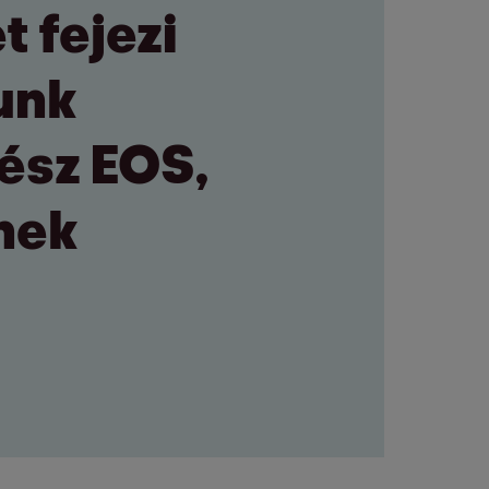
 fejezi
unk
kész EOS,
nek