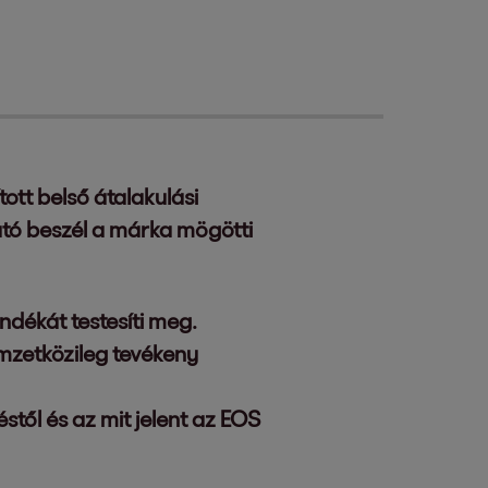
ott belső átalakulási
ató beszél a márka mögötti
ndékát testesíti meg.
emzetközileg tevékeny
stől és az mit jelent az EOS