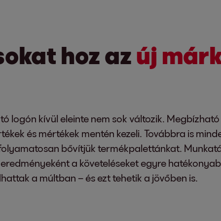
sokat hoz az
új már
tó logón kívül eleinte nem sok változik. Megbízható
tékek és mértékek mentén kezeli. Továbbra is minde
 folyamatosan bővítjük termékpalettánkat. Munkatá
 eredményeként a követeléseket egyre hatékonyabba
hattak a múltban – és ezt tehetik a jövőben is.