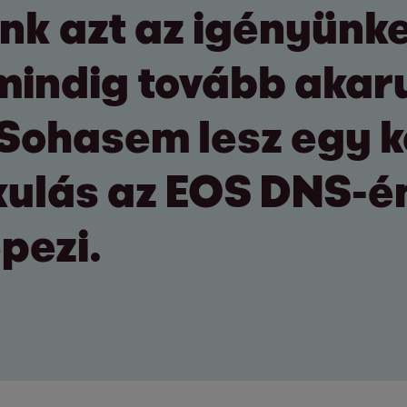
nk azt az igényünket
 mindig tovább akar
. Sohasem lesz egy 
kulás az EOS DNS-é
pezi.