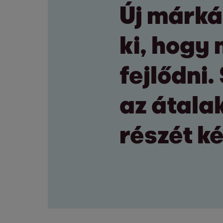
Új márká
ki, hogy
fejlődni
az átala
részét ké