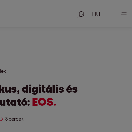
Keresés
Rész
dek
us, digitális és
utató:
EOS.
3 percek