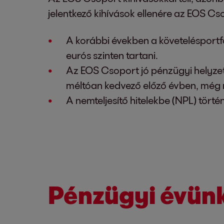
jelentkező kihívások ellenére az EOS Cso
A korábbi években a követelésportf
eurós szinten tartani.
Az EOS Csoport jó pénzügyi helyze
méltóan kedvező előző évben, még
A nemteljesítő hitelekbe (NPL) törté
Pénzügyi évün