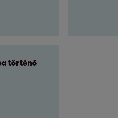
ba történő
5