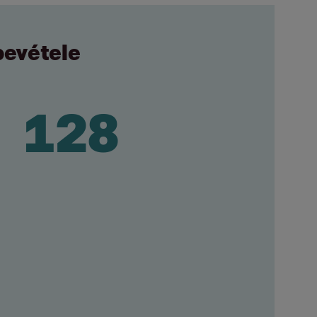
bevétele
830