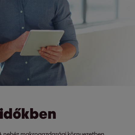
i időkben
a. A nehéz makrogazdasági környezetben