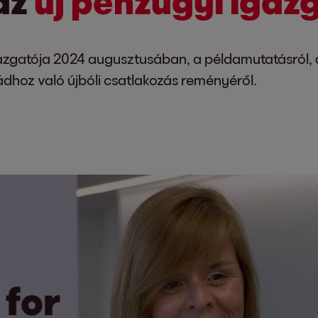
az
új pénzügyi igaz
zgatója 2024 augusztusában, a példamutatásról, a
ádhoz való újbóli csatlakozás reményéről.