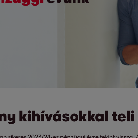
ny kihívásokkal tel
ban sikeres 2023/24-es pénzügyi évre tekint vissz