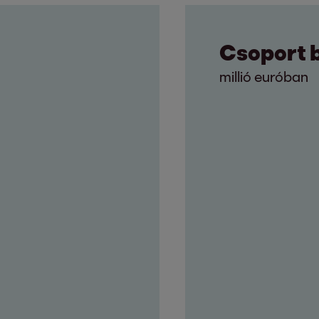
Csoport 
millió euróban
3