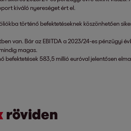
port kiváló nyereséget ért el.
óliókba történő befektetéseknek köszönhetően sike
tben van. Bár az EBITDA a 2023/24-es pénzügyi évb
 mindig magas.
nő befektetések 583,5 millió euróval jelentősen elm
k
röviden