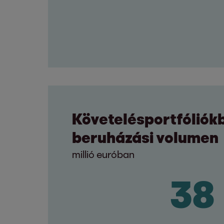
Követelésportfóliók
beruházási volumen
millió euróban
40