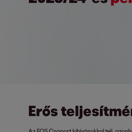
Erős teljesítmé
Az EOS Csoport kihívásokkal teli, azon