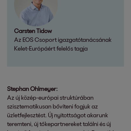
Carsten Tidow
Az EOS Csoport igazgatótanácsának
Kelet-Európáért felelős tagja
Stephan Ohlmeyer:
Az új közép-európai struktúrában
szisztematikusan bővíteni fogjuk az
üzletfejlesztést. Új nyitottságot akarunk
teremteni, új tőkepartnereket találni és új