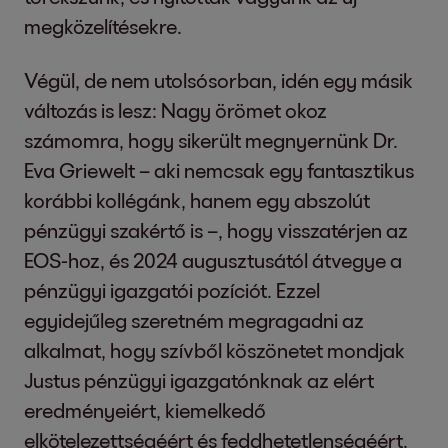
megközelítésekre.
Végül, de nem utolsósorban, idén egy másik
változás is lesz: Nagy örömet okoz
számomra, hogy sikerült megnyernünk Dr.
Eva Griewelt – aki nemcsak egy fantasztikus
korábbi kollégánk, hanem egy abszolút
pénzügyi szakértő is –, hogy visszatérjen az
EOS-hoz, és 2024 augusztusától átvegye a
pénzügyi igazgatói pozíciót. Ezzel
egyidejűleg szeretném megragadni az
alkalmat, hogy szívből köszönetet mondjak
Justus pénzügyi igazgatónknak az elért
eredményeiért, kiemelkedő
elkötelezettségéért és feddhetetlenségéért.