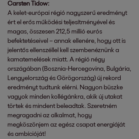
Carsten Tidow:
A kelet-európai régió nagyszerű eredményt
ért el erős működési teljesítményével és
magas, összesen 212,5 millió eurós
befektetéseivel – annak ellenére, hogy ott is
jelentős ellenszéllel kell szembenéznünk a
kamatemelések miatt. A régió négy
országában (Bosznia-Hercegovina, Bulgária,
Lengyelország és Görögország) új rekord
eredményt tudtunk elérni. Nagyon büszke
vagyok minden kollégánkra, akik új utakat
törtek és mindent beleadtak. Szeretném
megragadni az alkalmat, hogy
megköszönjem az egész csapat energiáját
és ambícióját!