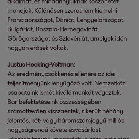
alkalmat, és mindannyiuknak köszönetet
mondjak. Különösen szeretném kiemelni
Franciaországot, Dániát, Lengyelországot,
Bulgáriát, Bosznia-Hercegovinát,
Görögországot és Szlovéniát, amelyek idén
nagyon erősek voltak.
Justus Hecking-Veltman:
Az eredménycsökkenés ellenére az idei
teljesítményünk lenyűgöző volt. Nemzetközi
csapataink ismét kiváló munkát végeztek.
Bár befektetéseink összességében
számottevően visszaestek, sikerült néhány
jelentős, két- vagy háromszámjegyű milliós
nagyságrendű követelésvásárlást
végrehajtanunk, megerősítve ezzel erős piaci