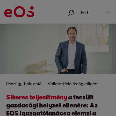
Keresés
Rész
Pénzügyi befektető
Vállalati felelősségvállalás
Sikeres teljesítmény
a feszült
gazdasági helyzet ellenére: Az
EOS igazgatótanácsa elemzi a