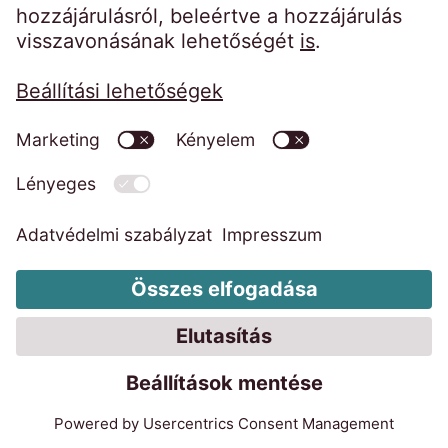
A nemzetköziség az EOS nagy
erőssége. Milyen egyéb
sikertényezők
teszik az
EOS
Csoportot
felkészültté a következő
pénzügyi év kihívásaira?
Marwin Ramcke:
Teljesen igaz – az a tény, hogy nemzetközileg
vagyunk pozícionálva, nemcsak a
kockázatokat csökkenti, hanem lehetővé
teszi számunkra a legjobb gyakorlatok
határokon átnyúló megosztását is. Ezáltal
folyamatosan tanulunk egymástól, és