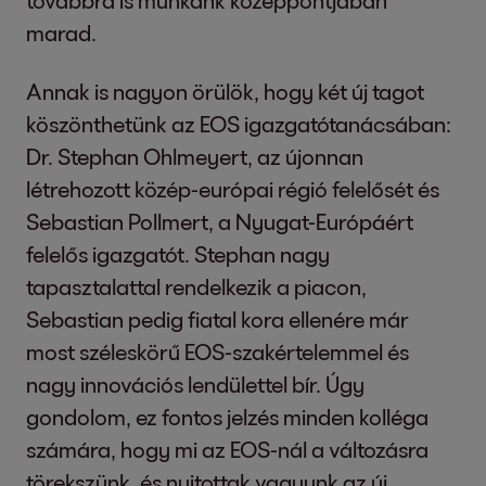
továbbra is munkánk középpontjában
marad.
Annak is nagyon örülök, hogy két új tagot
köszönthetünk az EOS igazgatótanácsában:
Dr. Stephan Ohlmeyert, az újonnan
létrehozott közép-európai régió felelősét és
Sebastian Pollmert, a Nyugat-Európáért
felelős igazgatót. Stephan nagy
tapasztalattal rendelkezik a piacon,
Sebastian pedig fiatal kora ellenére már
most széleskörű EOS-szakértelemmel és
nagy innovációs lendülettel bír. Úgy
gondolom, ez fontos jelzés minden kolléga
számára, hogy mi az EOS-nál a változásra
törekszünk, és nyitottak vagyunk az új