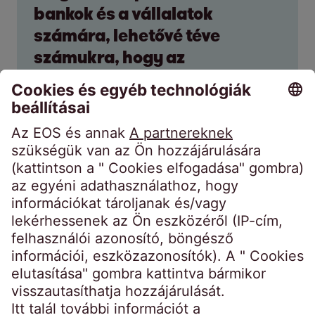
bankok és a vállalatok
számára, lehetővé téve
számukra, hogy az
alaptevékenységükre
koncentrálhassanak.
Marwin Ramcke
Az EOS Csoport vezérigazgatója