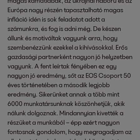
magas kamatlábak, az ukrajnai háború és az
Európa nagy részén tapasztalható magas
infláció idén is sok feladatot adott a
számunkra, és fog is adni még. De készen
állunk és motiváltak vagyunk arra, hogy
szembenézzünk ezekkel a kihívásokkal. Erős
gazdasági partnerként nagyon jó helyzetben
vagyunk. A fent leírtak fényében ez egy
nagyon jó eredmény, sőt az EOS Csoport 50
éves történetében a második legjobb
eredmény. Sikerünket annak a több mint
6000 munkatársunknak köszönhetjük, akik
nálunk dolgoznak. Mindannyian kivették a
részüket a munkából – épp ezért nagyon
fontosnak gondolom, hogy megragadjam az