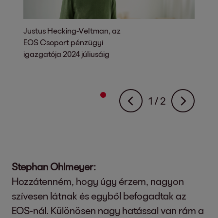
Justus Hecking-Veltman, az
Eva Grie
EOS Csoport pénzügyi
augusztu
igazgatója 2024 júliusáig
igazgató
EOS iga
>1
>2
1
/ 2
Stephan Ohlmeyer:
Hozzátenném, hogy úgy érzem, nagyon
szívesen látnak és egyből befogadtak az
EOS-nál. Különösen nagy hatással van rám a