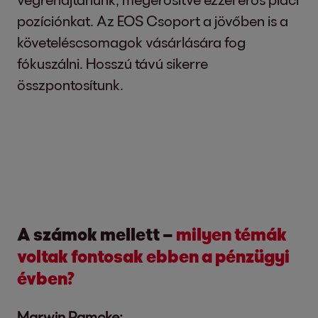
pozíciónkat. Az EOS Csoport a jövőben is a
követeléscsomagok vásárlására fog
fókuszálni. Hosszú távú sikerre
összpontosítunk.
A számok mellett –
milyen témák
voltak fontosak ebben a pénzügyi
évben?
Marwin Ramcke: