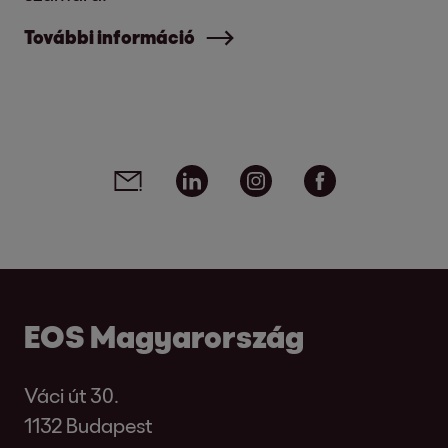
További információ
Social media links - share article
Email
Linkedin
Instagram
Facebook
EOS Magyarország
Váci út 30.
1132 Budapest