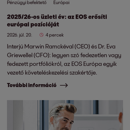
Pénzügyi befektető
Európai
2025/26-os üzleti év: az EOS erősíti
európai pozícióját
2026. júl. 20.
4 percek
Interjú Marwin Ramckéval (CEO) és Dr. Eva
Griewellel (CFO): legyen szó fedezetlen vagy
fedezett portfóliókról, az EOS Európa egyik
vezető követeléskezelési szakértője.
További információ