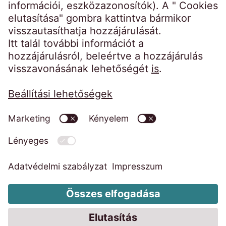
Kezdőoldal
Impresszum
Weboldal adatkezelési tájékoztatója
Magatartási kódexek
Visszaélés bejelentő rendszer
EOS Faktor Zrt. MNB határozatok
EOS KSI Adatkezelési tájékoztató
EOS Faktor Adatkezelési tájékoztató
Adatkezelési harmadik személynek