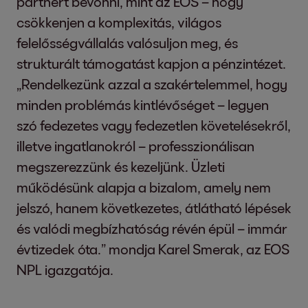
partnert bevonni, mint az EOS – hogy
csökkenjen a komplexitás, világos
felelősségvállalás valósuljon meg, és
strukturált támogatást kapjon a pénzintézet.
„Rendelkezünk azzal a szakértelemmel, hogy
minden problémás kintlévőséget – legyen
szó fedezetes vagy fedezetlen követelésekről,
illetve ingatlanokról – professzionálisan
megszerezzünk és kezeljünk. Üzleti
működésünk alapja a bizalom, amely nem
jelszó, hanem következetes, átlátható lépések
és valódi megbízhatóság révén épül – immár
évtizedek óta.” mondja Karel Smerak, az EOS
NPL igazgatója.