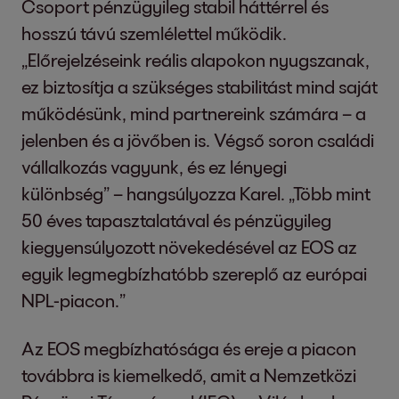
Csoport pénzügyileg stabil háttérrel és
hosszú távú szemlélettel működik.
„Előrejelzéseink reális alapokon nyugszanak,
ez biztosítja a szükséges stabilitást mind saját
működésünk, mind partnereink számára – a
jelenben és a jövőben is. Végső soron családi
vállalkozás vagyunk, és ez lényegi
különbség” – hangsúlyozza Karel. „Több mint
50 éves tapasztalatával és pénzügyileg
kiegyensúlyozott növekedésével az EOS az
egyik legmegbízhatóbb szereplő az európai
NPL-piacon.”
Az EOS megbízhatósága és ereje a piacon
továbbra is kiemelkedő, amit a Nemzetközi