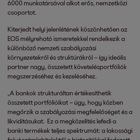
6000 munkatársával alkot erős, nemzetközi
csoportot.
Kiterjedt helyi jelenlétének köszönhetően az
EOS mélyreható ismeretekkel rendelkezik a
különböző nemzeti szabályozási
környezetekről és struktúrákról – így ideális
partner nagy, összetett követelésportfóliók
megszerzéséhez és kezeléséhez.
„A bankok strukturáltan értékesíthetik
összetett portfólióikat – úgy, hogy közben
megőrzik a szabályozási megfelelőséget és a
likviditásukat. Ez a megközelítés lefedi a
banki termékek teljes spektrumát: a lakossági
folyószámlahitelektől a biztosítékkal fedezett