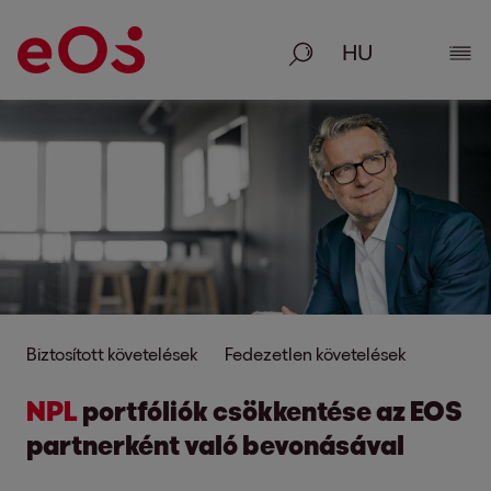
Keresés
Rész
Biztosított követelések
Fedezetlen követelések
NPL
portfóliók csökkentése az EOS
partnerként való bevonásával