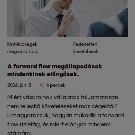
Kintlévőségek
Fedezetlen
megvásárlása
követelések
A forward flow megállapodások
mindenkinek előnyösek.
2026. jún. 8.
6 percek
Miért vásárolnak vállalatok folyamatosan
nem teljesítő követeléseket más cégektől?
Elmagyarázzuk, hogyan működik a forward
flow üzletág, és miért előnyös mindenki
számára.