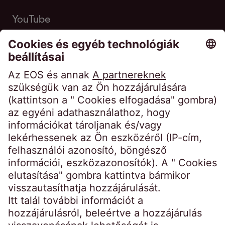
YouTube
Kezdőoldal
Impresszum
Weboldal adatkezelési tájékoztatója