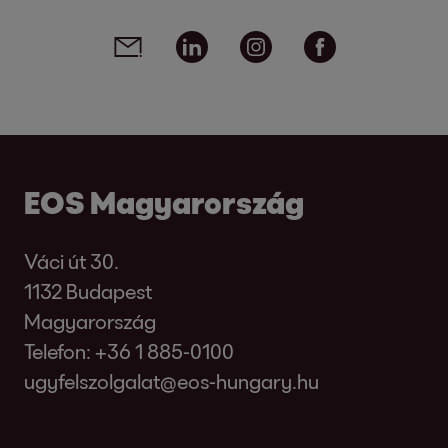
Social media links - share article
Email
Linkedin
Instagram
Facebook
EOS Magyarország
Váci út 30.
1132 Budapest
Magyarország
Telefon:
+36 1 885-0100
ugyfelszolgalat@eos-hungary.hu