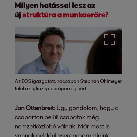
Milyen hatással lesz az
új
struktúra a munkaerőre?
Az EOS igazgatótanácsában Stephan Ohlmeyer
felel az új közép-európai régióért.
Jan Ottenbreit:
Úgy gondolom, hogy a
csoporton belüli csapatok még
nemzetközibbé válnak. Már most is
vannak például csereprogramjaink,