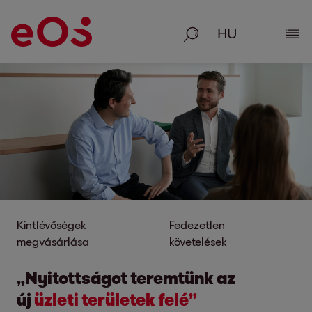
Keresés
Rész
Kintlévőségek
Fedezetlen
megvásárlása
követelések
„Nyitottságot teremtünk az
új
üzleti területek felé”