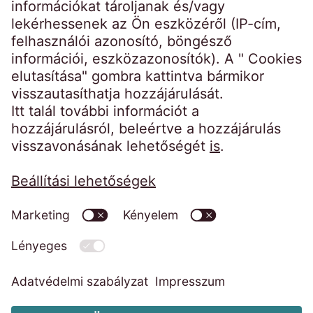
Kezdőoldal
Impresszum
Weboldal adatkezelési tájékoztatója
Magatartási kódexek
Visszaélés bejelentő rendszer
EOS Faktor Zrt. MNB határozatok
EOS KSI Adatkezelési tájékoztató