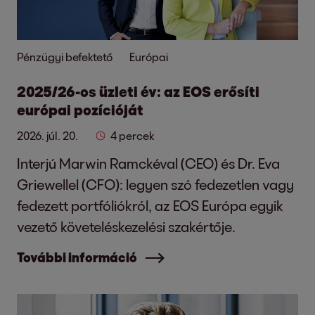
Pénzügyi befektető
Európai
2025/26-os üzleti év: az EOS erősíti
európai pozícióját
2026. júl. 20.
4 percek
Interjú Marwin Ramckéval (CEO) és Dr. Eva
Griewellel (CFO): legyen szó fedezetlen vagy
fedezett portfóliókról, az EOS Európa egyik
vezető követeléskezelési szakértője.
További információ