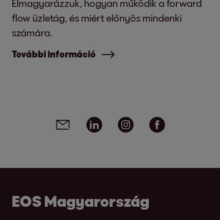
Elmagyarázzuk, hogyan működik a forward
flow üzletág, és miért előnyös mindenki
számára.
További információ
Social media links - share article
Email
Linkedin
Instagram
Facebook
EOS Magyarország