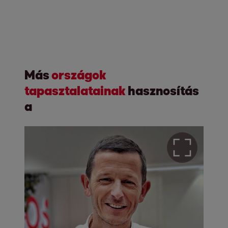
Más
országok
tapasztalatainak
hasznosítás
a