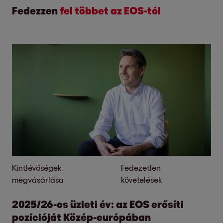
Fedezzen
fel többet az EOS-tól
Kintlévőségek
Fedezetlen
megvásárlása
követelések
2025/26-os üzleti év: az EOS erősíti
pozícióját Közép-európában