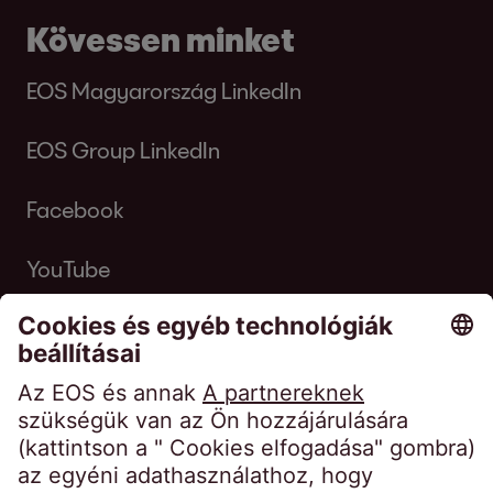
Kövessen minket
EOS Magyarország LinkedIn
EOS Group LinkedIn
Facebook
YouTube