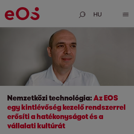
Keresés
Rész
Nemzetközi technológia:
Az EOS
egy kintlévőség kezelő rendszerrel
erősíti a hatékonyságot és a
vállalati kultúrát