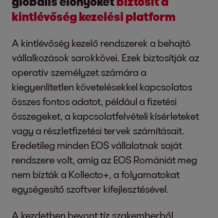
globális előnyöket
biztosít a
kintlévőség kezelési platform
A kintlévőség kezelő rendszerek a behajtó
vállalkozások sarokkövei. Ezek biztosítják az
operatív személyzet számára a
kiegyenlítetlen követelésekkel kapcsolatos
összes fontos adatot, például a fizetési
összegeket, a kapcsolatfelvételi kísérleteket
vagy a részletfizetési tervek számításait.
Eredetileg minden EOS vállalatnak saját
rendszere volt, amíg az EOS Romániát meg
nem bízták a Kollecto+, a folyamatokat
egységesítő szoftver kifejlesztésével.
A kezdetben bevont tíz szakemberből