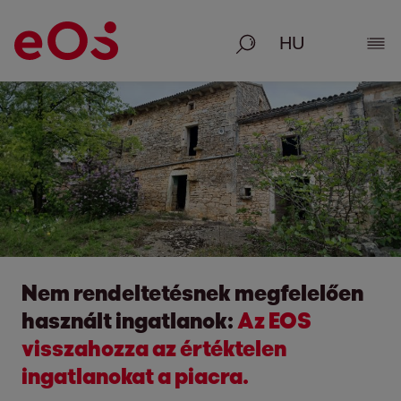
Keresés
Rész
Nem rendeltetésnek megfelelően
használt ingatlanok:
Az EOS
visszahozza az értéktelen
ingatlanokat a piacra.