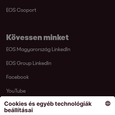
EOS Csoport
Kövessen minket
EOS Magyarország LinkedIn
EOS Group LinkedIn
Facebook
YouTube