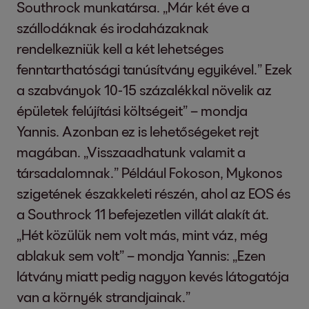
Southrock munkatársa. „Már két éve a
szállodáknak és irodaházaknak
rendelkezniük kell a két lehetséges
fenntarthatósági tanúsítvány egyikével.” Ezek
a szabványok 10-15 százalékkal növelik az
épületek felújítási költségeit” – mondja
Yannis. Azonban ez is lehetőségeket rejt
magában. „Visszaadhatunk valamit a
társadalomnak.” Például Fokoson, Mykonos
szigetének északkeleti részén, ahol az EOS és
a Southrock 11 befejezetlen villát alakít át.
„Hét közülük nem volt más, mint váz, még
ablakuk sem volt” – mondja Yannis: „Ezen
látvány miatt pedig nagyon kevés látogatója
van a környék strandjainak.”