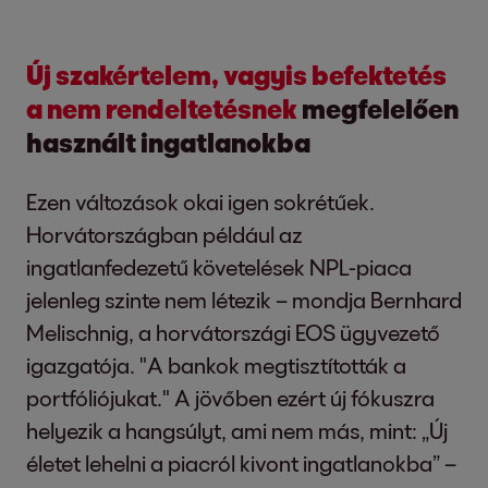
Új szakértelem, vagyis befektetés
a nem rendeltetésnek
megfelelően
használt ingatlanokba
Ezen változások okai igen sokrétűek.
Horvátországban például az
ingatlanfedezetű követelések NPL-piaca
jelenleg szinte nem létezik – mondja Bernhard
Melischnig, a horvátországi EOS ügyvezető
igazgatója. "A bankok megtisztították a
portfóliójukat." A jövőben ezért új fókuszra
helyezik a hangsúlyt, ami nem más, mint: „Új
életet lehelni a piacról kivont ingatlanokba” –