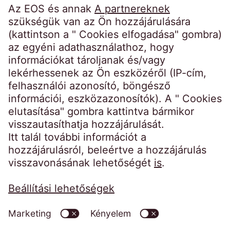
Kezdőoldal
Impresszum
Weboldal adatkezelési tájékoztatója
Magatartási kódexek
Visszaélés bejelentő rendszer