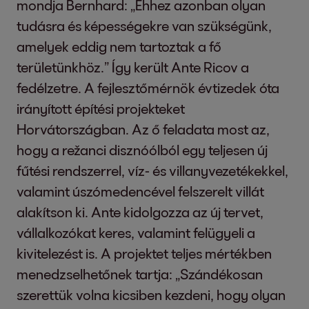
mondja Bernhard: „Ehhez azonban olyan
tudásra és képességekre van szükségünk,
amelyek eddig nem tartoztak a fő
területünkhöz.” Így került Ante Ricov a
fedélzetre. A fejlesztőmérnök évtizedek óta
irányított építési projekteket
Horvátországban. Az ő feladata most az,
hogy a režanci disznóólból egy teljesen új
fűtési rendszerrel, víz- és villanyvezetékekkel,
valamint úszómedencével felszerelt villát
alakítson ki. Ante kidolgozza az új tervet,
vállalkozókat keres, valamint felügyeli a
kivitelezést is. A projektet teljes mértékben
menedzselhetőnek tartja: „Szándékosan
szerettük volna kicsiben kezdeni, hogy olyan