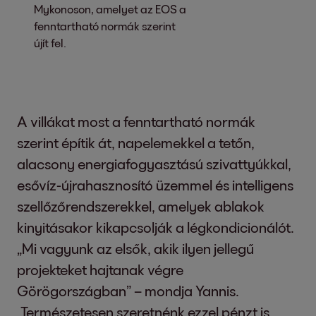
Mykonoson, amelyet az EOS a
fenntartható normák szerint
újít fel.
A villákat most a fenntartható normák
szerint építik át, napelemekkel a tetőn,
alacsony energiafogyasztású szivattyúkkal,
esővíz-újrahasznosító üzemmel és intelligens
szellőzőrendszerekkel, amelyek ablakok
kinyitásakor kikapcsolják a légkondicionálót.
„Mi vagyunk az elsők, akik ilyen jellegű
projekteket hajtanak végre
Görögországban” – mondja Yannis.
„Természetesen szeretnénk ezzel pénzt is