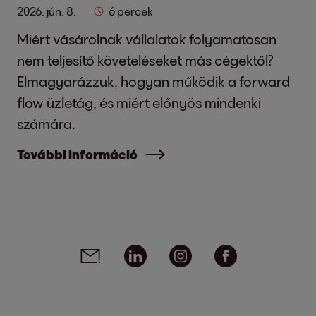
2026. jún. 8.
6 percek
Miért vásárolnak vállalatok folyamatosan
nem teljesítő követeléseket más cégektől?
Elmagyarázzuk, hogyan működik a forward
flow üzletág, és miért előnyös mindenki
számára.
További információ
Social media links - share article
Email
Linkedin
Instagram
Facebook