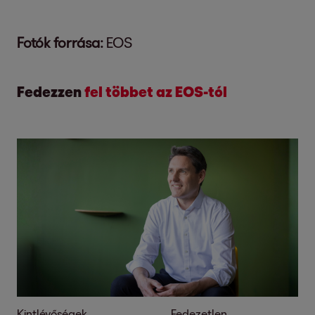
Fotók forrása:
EOS
Fedezzen
fel többet az EOS-tól
Kintlévőségek
Fedezetlen