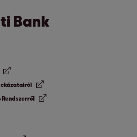
i Bank
ockázatairól
s Rendszerről