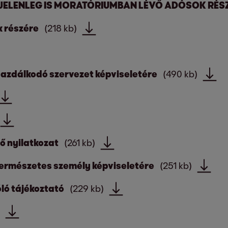
A JELENLEG IS MORATÓRIUMBAN LÉVŐ ADÓSOK RÉS
k részére
(218 kb)
azdálkodó szervezet képviseletére
(490 kb)
ő nyilatkozat
(261 kb)
ermészetes személy képviseletére
(251 kb)
ló tájékoztató
(229 kb)