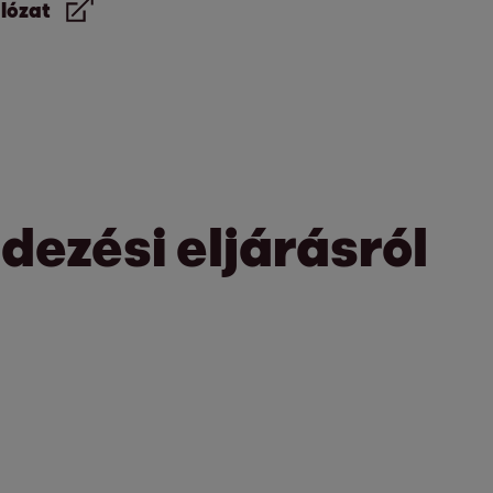
lózat
ezési eljárásról