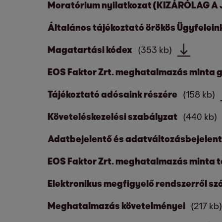
Moratórium nyilatkozat (KIZÁRÓLAG 
Általános tájékoztató örökös Ügyfelein
Magatartási kódex
(353 kb)
EOS Faktor Zrt. meghatalmazás minta g
Tájékoztató adósaink részére
(158 kb)
Követeléskezelési szabályzat
(440 kb)
Adatbejelentő és adatváltozásbejelent
EOS Faktor Zrt. meghatalmazás minta t
Elektronikus megfigyelő rendszerről szó
Meghatalmazás követelményei
(217 kb)