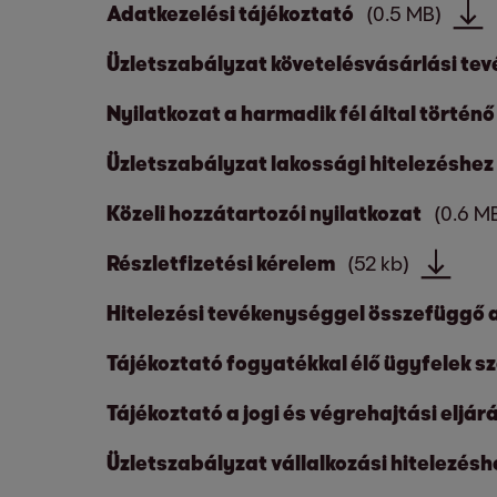
Adatkezelési tájékoztató
(0.5 MB)
Üzletszabályzat követelésvásárlási te
Nyilatkozat a harmadik fél által történő
Üzletszabályzat lakossági hitelezéshez
Közeli hozzátartozói nyilatkozat
(0.6 M
Részletfizetési kérelem
(52 kb)
Hitelezési tevékenységgel összefüggő 
Tájékoztató fogyatékkal élő ügyfelek 
Tájékoztató a jogi és végrehajtási eljár
Üzletszabályzat vállalkozási hitelezésh