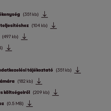
vékenység
(351 kb)
 teljesítéshez
(104 kb)
(497 kb)
B)
adatkezelési tájékoztató
(351 kb)
számára
(182 kb)
ás költségeiről
(209 kb)
ez
(0.5 MB)