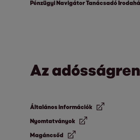
Pénzügyi Navigátor Tanácsadó Irodahá
Az adósságrend
Általános információk
Nyomtatványok
Magáncsőd